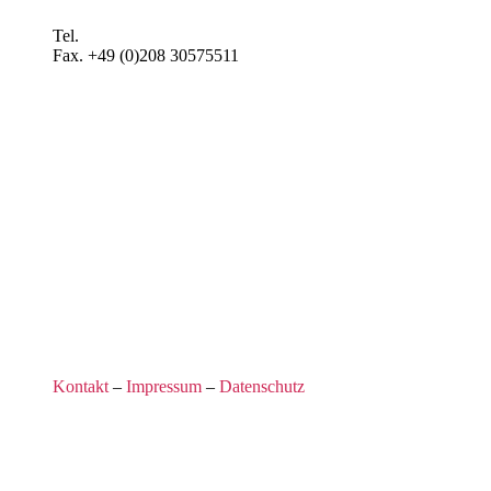
Tel.
+49 (0)208 3057550
Fax. +49 (0)208 30575511
kontakt@balduin-partner.de
Kontakt
–
Impressum
–
Datenschutz