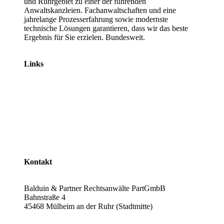
und Ruhrgebiet zu einer der führenden
Anwaltskanzleien. Fachanwaltschaften und eine
jahrelange Prozesserfahrung sowie modernste
technische Lösungen garantieren, dass wir das beste
Ergebnis für Sie erzielen. Bundesweit.
Links
Rechtsanwälte
Arbeitsrecht
Verkehrsrecht
Abgasskandal
Widerruf von Autokrediten
Glossar
Kontakt
Balduin & Partner Rechtsanwälte PartGmbB
Bahnstraße 4
45468 Mülheim an der Ruhr (Stadtmitte)
Anfahrt planen >