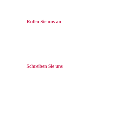
Rufen Sie uns an
Tel. +49 (0)208 / 3057550
Schreiben Sie uns
kontakt@balduin-partner.de