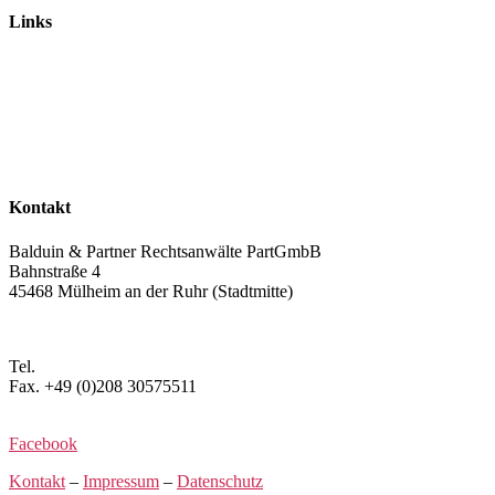
Links
Rechtsanwälte
Arbeitsrecht
Verkehrsrecht
Abgasskandal
Widerruf von Autokrediten
Glossar
Kontakt
Balduin & Partner Rechtsanwälte PartGmbB
Bahnstraße 4
45468 Mülheim an der Ruhr (Stadtmitte)
Anfahrt planen >
Tel.
+49 (0)208 3057550
Fax. +49 (0)208 30575511
kontakt@balduin-partner.de
Facebook
Kontakt
–
Impressum
–
Datenschutz