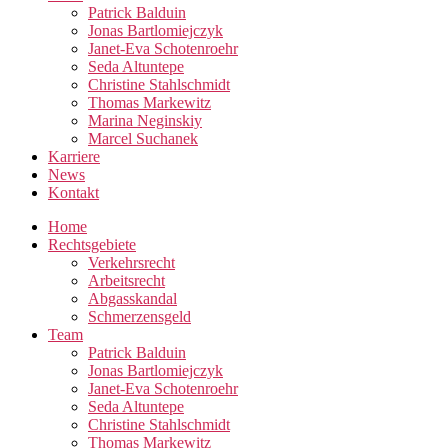
Patrick Balduin
Jonas Bartlomiejczyk
Janet-Eva Schotenroehr
Seda Altuntepe
Christine Stahlschmidt
Thomas Markewitz
Marina Neginskiy
Marcel Suchanek
Karriere
News
Kontakt
Home
Rechtsgebiete
Verkehrsrecht
Arbeitsrecht
Abgasskandal
Schmerzensgeld
Team
Patrick Balduin
Jonas Bartlomiejczyk
Janet-Eva Schotenroehr
Seda Altuntepe
Christine Stahlschmidt
Thomas Markewitz