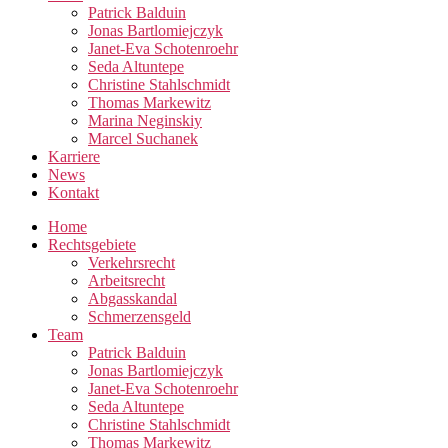
Patrick Balduin
Jonas Bartlomiejczyk
Janet-Eva Schotenroehr
Seda Altuntepe
Christine Stahlschmidt
Thomas Markewitz
Marina Neginskiy
Marcel Suchanek
Karriere
News
Kontakt
Home
Rechtsgebiete
Verkehrsrecht
Arbeitsrecht
Abgasskandal
Schmerzensgeld
Team
Patrick Balduin
Jonas Bartlomiejczyk
Janet-Eva Schotenroehr
Seda Altuntepe
Christine Stahlschmidt
Thomas Markewitz