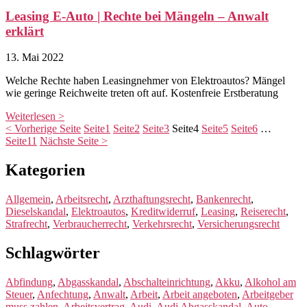
Leasing E-Auto | Rechte bei Mängeln – Anwalt
erklärt
13. Mai 2022
Welche Rechte haben Leasingnehmer von Elektroautos? Mängel
wie geringe Reichweite treten oft auf. Kostenfreie Erstberatung
Weiterlesen >
< Vorherige Seite
Seite
1
Seite
2
Seite
3
Seite
4
Seite
5
Seite
6
…
Seite
11
Nächste Seite >
Kategorien
Allgemein
,
Arbeitsrecht
,
Arzthaftungsrecht
,
Bankenrecht
,
Dieselskandal
,
Elektroautos
,
Kreditwiderruf
,
Leasing
,
Reiserecht
,
Strafrecht
,
Verbraucherrecht
,
Verkehrsrecht
,
Versicherungsrecht
Schlagwörter
Abfindung
,
Abgasskandal
,
Abschalteinrichtung
,
Akku
,
Alkohol am
Steuer
,
Anfechtung
,
Anwalt
,
Arbeit
,
Arbeit angeboten
,
Arbeitgeber
muss zahlen
,
Arbeitsvertrag
,
Audi
,
Audi Abgasskandal
,
Auto
,