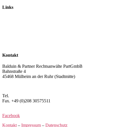
Links
Rechtsanwälte
Arbeitsrecht
Verkehrsrecht
Abgasskandal
Widerruf von Autokrediten
Glossar
Kontakt
Balduin & Partner Rechtsanwälte PartGmbB
Bahnstraße 4
45468 Mülheim an der Ruhr (Stadtmitte)
Anfahrt planen >
Tel.
+49 (0)208 3057550
Fax. +49 (0)208 30575511
kontakt@balduin-partner.de
Facebook
Kontakt
–
Impressum
–
Datenschutz