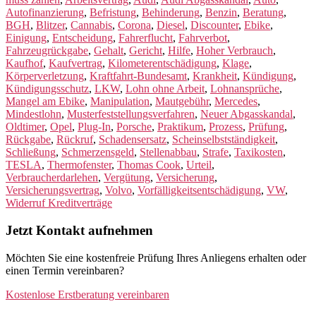
Autofinanzierung
,
Befristung
,
Behinderung
,
Benzin
,
Beratung
,
BGH
,
Blitzer
,
Cannabis
,
Corona
,
Diesel
,
Discounter
,
Ebike
,
Einigung
,
Entscheidung
,
Fahrerflucht
,
Fahrverbot
,
Fahrzeugrückgabe
,
Gehalt
,
Gericht
,
Hilfe
,
Hoher Verbrauch
,
Kaufhof
,
Kaufvertrag
,
Kilometerentschädigung
,
Klage
,
Körperverletzung
,
Kraftfahrt-Bundesamt
,
Krankheit
,
Kündigung
,
Kündigungsschutz
,
LKW
,
Lohn ohne Arbeit
,
Lohnansprüche
,
Mangel am Ebike
,
Manipulation
,
Mautgebühr
,
Mercedes
,
Mindestlohn
,
Musterfeststellungsverfahren
,
Neuer Abgasskandal
,
Oldtimer
,
Opel
,
Plug-In
,
Porsche
,
Praktikum
,
Prozess
,
Prüfung
,
Rückgabe
,
Rückruf
,
Schadensersatz
,
Scheinselbstständigkeit
,
Schließung
,
Schmerzensgeld
,
Stellenabbau
,
Strafe
,
Taxikosten
,
TESLA
,
Thermofenster
,
Thomas Cook
,
Urteil
,
Verbraucherdarlehen
,
Vergütung
,
Versicherung
,
Versicherungsvertrag
,
Volvo
,
Vorfälligkeitsentschädigung
,
VW
,
Widerruf Kreditverträge
Jetzt Kontakt aufnehmen
Möchten Sie eine kostenfreie Prüfung Ihres Anliegens erhalten oder
einen Termin vereinbaren?
Kostenlose Erstberatung vereinbaren