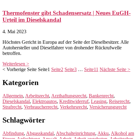
Thermofenster gibt Schadensersatz | Neues EuGH-
Urteil im Dieselskandal
4. Mai 2023
Höchstes Gericht in Europa auf der Seite der Dieselbesitzer. Alle
Autohersteller und Dieselfahrer von drohender Rückrufwelle
betroffen.
Weiterlesen >
< Vorherige Seite
Seite
1
Seite
2
Seite
3
…
Seite
11
Nächste Seite >
Kategorien
Allgemein
,
Arbeitsrecht
,
Arzthaftungsrecht
,
Bankenrecht
,
Dieselskandal
,
Elektroautos
,
Kreditwiderruf
,
Leasing
,
Reiserecht
,
Strafrecht
,
Verbraucherrecht
,
Verkehrsrecht
,
Versicherungsrecht
Schlagwörter
Abfindung
,
Abgasskandal
,
Abschalteinrichtung
,
Akku
,
Alkohol am
Steuer
,
Anfechtung
,
Anwalt
,
Arbeit
,
Arbeit angeboten
,
Arbeitgeber