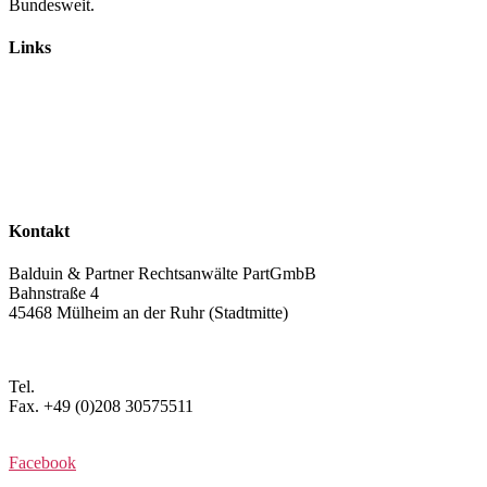
Bundesweit.
Links
Rechtsanwälte
Arbeitsrecht
Verkehrsrecht
Abgasskandal
Widerruf von Autokrediten
Glossar
Kontakt
Balduin & Partner Rechtsanwälte PartGmbB
Bahnstraße 4
45468 Mülheim an der Ruhr (Stadtmitte)
Anfahrt planen >
Tel.
+49 (0)208 3057550
Fax. +49 (0)208 30575511
kontakt@balduin-partner.de
Facebook