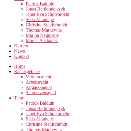
Patrick Balduin
Jonas Bartlomiejczyk
Janet-Eva Schotenroehr
Seda Altuntepe
Christine Stahlschmidt
Thomas Markewitz
Marina Neginskiy
Marcel Suchanek
Karriere
News
Kontakt
Home
Rechtsgebiete
Verkehrsrecht
Arbeitsrecht
Abgasskandal
Schmerzensgeld
Team
Patrick Balduin
Jonas Bartlomiejczyk
Janet-Eva Schotenroehr
Seda Altuntepe
Christine Stahlschmidt
Thomas Markewitz