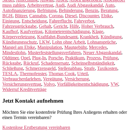
muss zahlen
,
Arbeitsvertrag
,
Audi
,
Audi Abgasskandal
,
Auto
,
Autofinanzierung
,
Befristung
,
Behinderung
,
Benzin
,
Beratung
,
BGH
,
Blitzer
,
Cannabis
,
Corona
,
Diesel
,
Discounter
,
Ebike
,
Einigung
,
Entscheidung
,
Fahrerflucht
,
Fahrverbot
,
Fahrzeugrückgabe
,
Gehalt
,
Gericht
,
Hilfe
,
Hoher Verbrauch
,
Kaufhof
,
Kaufvertrag
,
Kilometerentschädigung
,
Klage
,
Körperverletzung
,
Kraftfahrt-Bundesamt
,
Krankheit
,
Kündigung
,
Kündigungsschutz
,
LKW
,
Lohn ohne Arbeit
,
Lohnansprüche
,
Mangel am Ebike
,
Manipulation
,
Mautgebühr
,
Mercedes
,
Mindestlohn
,
Musterfeststellungsverfahren
,
Neuer Abgasskandal
,
Oldtimer
,
Opel
,
Plug-In
,
Porsche
,
Praktikum
,
Prozess
,
Prüfung
,
Rückgabe
,
Rückruf
,
Schadensersatz
,
Scheinselbstständigkeit
,
Schließung
,
Schmerzensgeld
,
Stellenabbau
,
Strafe
,
Taxikosten
,
TESLA
,
Thermofenster
,
Thomas Cook
,
Urteil
,
Verbraucherdarlehen
,
Vergütung
,
Versicherung
,
Versicherungsvertrag
,
Volvo
,
Vorfälligkeitsentschädigung
,
VW
,
Widerruf Kreditverträge
Jetzt Kontakt aufnehmen
Möchten Sie eine kostenfreie Prüfung Ihres Anliegens erhalten oder
einen Termin vereinbaren?
Kostenlose Erstberatung vereinbaren