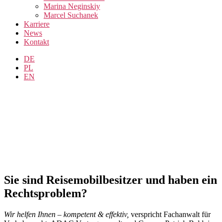
Marina Neginskiy
Marcel Suchanek
Karriere
News
Kontakt
DE
PL
EN
Rechtsanwalt für
Wohnmobilrecht –
bundesweite Soforthilfe
Sie sind Reisemobilbesitzer und haben ein
Rechtsproblem?
Wir helfen Ihnen – kompetent & effektiv,
verspricht Fachanwalt für