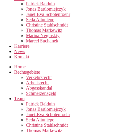
Patrick Balduin
Jonas Bartlomiejczyk
Janet-Eva Schotenroehr
Seda Altuntepe
Christine Stahlschmidt
Thomas Markewitz
Marina Neginskiy
Marcel Suchanek
Karriere
News
Kontakt
Home
Rechtsgebiete
Verkehrsrecht
Arbeitsrecht
Abgasskandal
Schmerzensgeld
Team
Patrick Balduin
Jonas Bartlomiejczyk
Janet-Eva Schotenroehr
Seda Altuntepe
Christine Stahlschmidt
Thomas Markewitz