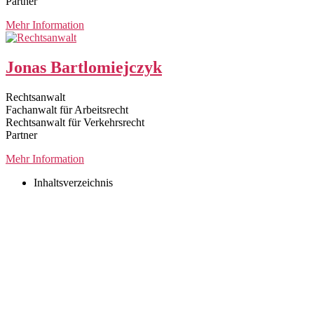
Partner
Mehr Information
Jonas Bartlomiejczyk
Rechtsanwalt
Fachanwalt für Arbeitsrecht
Rechtsanwalt für Verkehrsrecht
Partner
Mehr Information
Inhaltsverzeichnis
Rechtsanwalt für Kauf und Verkauf von Wohnmobilen
Rechtsanwalt für Leasing von Wohnmobilen
Rechtsanwalt für Dieselskandal bei Wohnmobilen
Rechtsanwalt für Unfall mit Wohnmobil
Rechtsanwalt für Bußgeld mit Wohnmobil