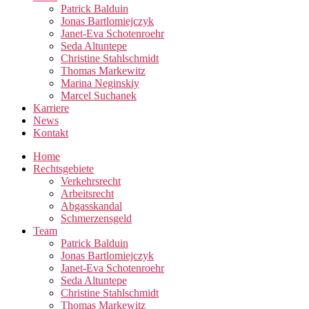
Patrick Balduin
Jonas Bartlomiejczyk
Janet-Eva Schotenroehr
Seda Altuntepe
Christine Stahlschmidt
Thomas Markewitz
Marina Neginskiy
Marcel Suchanek
Karriere
News
Kontakt
Home
Rechtsgebiete
Verkehrsrecht
Arbeitsrecht
Abgasskandal
Schmerzensgeld
Team
Patrick Balduin
Jonas Bartlomiejczyk
Janet-Eva Schotenroehr
Seda Altuntepe
Christine Stahlschmidt
Thomas Markewitz