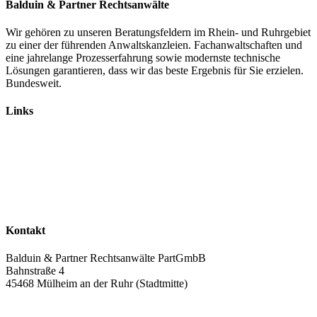
Balduin & Partner Rechtsanwälte
Wir gehören zu unseren Beratungsfeldern im Rhein- und Ruhrgebiet
zu einer der führenden Anwaltskanzleien. Fachanwaltschaften und
eine jahrelange Prozesserfahrung sowie modernste technische
Lösungen garantieren, dass wir das beste Ergebnis für Sie erzielen.
Bundesweit.
Links
Rechtsanwälte
Arbeitsrecht
Verkehrsrecht
Abgasskandal
Widerruf von Autokrediten
Glossar
Kontakt
Balduin & Partner Rechtsanwälte PartGmbB
Bahnstraße 4
45468 Mülheim an der Ruhr (Stadtmitte)
Anfahrt planen >