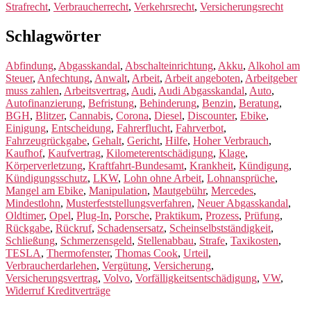
Strafrecht
,
Verbraucherrecht
,
Verkehrsrecht
,
Versicherungsrecht
Schlagwörter
Abfindung
,
Abgasskandal
,
Abschalteinrichtung
,
Akku
,
Alkohol am
Steuer
,
Anfechtung
,
Anwalt
,
Arbeit
,
Arbeit angeboten
,
Arbeitgeber
muss zahlen
,
Arbeitsvertrag
,
Audi
,
Audi Abgasskandal
,
Auto
,
Autofinanzierung
,
Befristung
,
Behinderung
,
Benzin
,
Beratung
,
BGH
,
Blitzer
,
Cannabis
,
Corona
,
Diesel
,
Discounter
,
Ebike
,
Einigung
,
Entscheidung
,
Fahrerflucht
,
Fahrverbot
,
Fahrzeugrückgabe
,
Gehalt
,
Gericht
,
Hilfe
,
Hoher Verbrauch
,
Kaufhof
,
Kaufvertrag
,
Kilometerentschädigung
,
Klage
,
Körperverletzung
,
Kraftfahrt-Bundesamt
,
Krankheit
,
Kündigung
,
Kündigungsschutz
,
LKW
,
Lohn ohne Arbeit
,
Lohnansprüche
,
Mangel am Ebike
,
Manipulation
,
Mautgebühr
,
Mercedes
,
Mindestlohn
,
Musterfeststellungsverfahren
,
Neuer Abgasskandal
,
Oldtimer
,
Opel
,
Plug-In
,
Porsche
,
Praktikum
,
Prozess
,
Prüfung
,
Rückgabe
,
Rückruf
,
Schadensersatz
,
Scheinselbstständigkeit
,
Schließung
,
Schmerzensgeld
,
Stellenabbau
,
Strafe
,
Taxikosten
,
TESLA
,
Thermofenster
,
Thomas Cook
,
Urteil
,
Verbraucherdarlehen
,
Vergütung
,
Versicherung
,
Versicherungsvertrag
,
Volvo
,
Vorfälligkeitsentschädigung
,
VW
,
Widerruf Kreditverträge