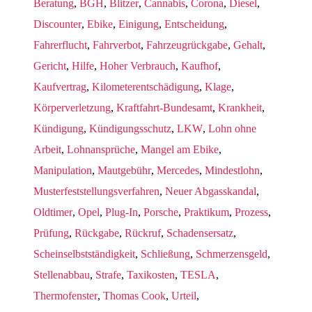
Beratung
,
BGH
,
Blitzer
,
Cannabis
,
Corona
,
Diesel
,
Discounter
,
Ebike
,
Einigung
,
Entscheidung
,
Fahrerflucht
,
Fahrverbot
,
Fahrzeugrückgabe
,
Gehalt
,
Gericht
,
Hilfe
,
Hoher Verbrauch
,
Kaufhof
,
Kaufvertrag
,
Kilometerentschädigung
,
Klage
,
Körperverletzung
,
Kraftfahrt-Bundesamt
,
Krankheit
,
Kündigung
,
Kündigungsschutz
,
LKW
,
Lohn ohne
Arbeit
,
Lohnansprüche
,
Mangel am Ebike
,
Manipulation
,
Mautgebühr
,
Mercedes
,
Mindestlohn
,
Musterfeststellungsverfahren
,
Neuer Abgasskandal
,
Oldtimer
,
Opel
,
Plug-In
,
Porsche
,
Praktikum
,
Prozess
,
Prüfung
,
Rückgabe
,
Rückruf
,
Schadensersatz
,
Scheinselbstständigkeit
,
Schließung
,
Schmerzensgeld
,
Stellenabbau
,
Strafe
,
Taxikosten
,
TESLA
,
Thermofenster
,
Thomas Cook
,
Urteil
,