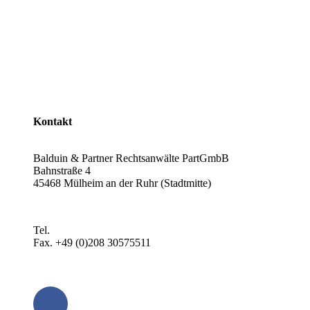
Rechtsanwälte
Arbeitsrecht
Verkehrsrecht
Abgasskandal
Widerruf von Autokrediten
Glossar
Kontakt
Balduin & Partner Rechtsanwälte PartGmbB
Bahnstraße 4
45468 Mülheim an der Ruhr (Stadtmitte)
Anfahrt planen >
Tel.
+49 (0)208 3057550
Fax. +49 (0)208 30575511
kontakt@balduin-partner.de