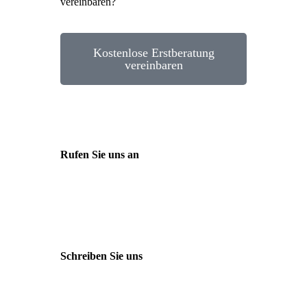
vereinbaren?
Kostenlose Erstberatung
vereinbaren
Rufen Sie uns an
Tel. +49 (0)208 / 3057550
Schreiben Sie uns
kontakt@balduin-partner.de