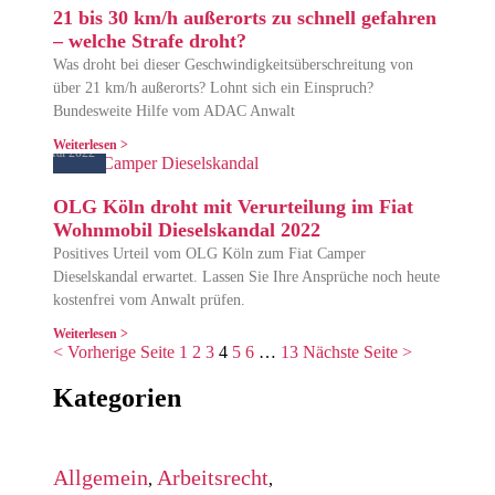
21 bis 30 km/h außerorts zu schnell gefahren
– welche Strafe droht?
Was droht bei dieser Geschwindigkeitsüberschreitung von
über 21 km/h außerorts? Lohnt sich ein Einspruch?
Bundesweite Hilfe vom ADAC Anwalt
Weiterlesen >
9. Mai 2022
OLG Köln droht mit Verurteilung im Fiat
Wohnmobil Dieselskandal 2022
Positives Urteil vom OLG Köln zum Fiat Camper
Dieselskandal erwartet. Lassen Sie Ihre Ansprüche noch heute
kostenfrei vom Anwalt prüfen.
Weiterlesen >
< Vorherige Seite
1
2
3
4
5
6
…
13
Nächste Seite >
Kategorien
Allgemein
Arbeitsrecht
,
,