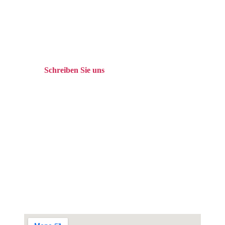
Tel. +49 (0)208 / 3057550
Schreiben Sie uns
kontakt@balduin-partner.de