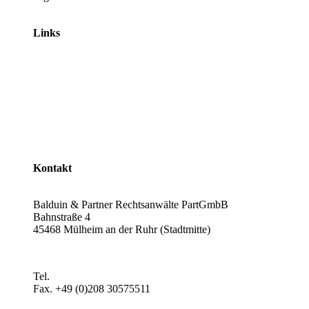
Links
Rechtsanwälte
Arbeitsrecht
Verkehrsrecht
Abgasskandal
Widerruf von Autokrediten
Glossar
Kontakt
Balduin & Partner Rechtsanwälte PartGmbB
Bahnstraße 4
45468 Mülheim an der Ruhr (Stadtmitte)
Anfahrt planen >
Tel.
+49 (0)208 3057550
Fax. +49 (0)208 30575511
kontakt@balduin-partner.de