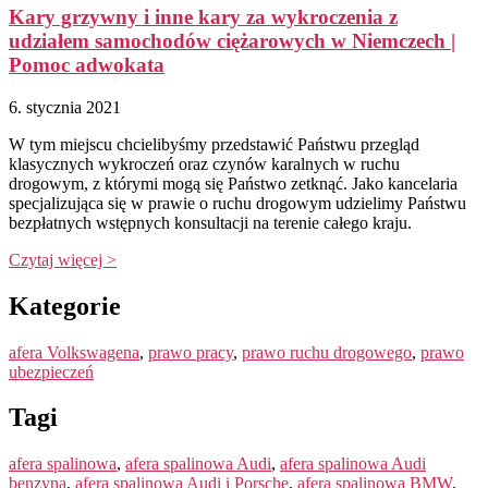
Kary grzywny i inne kary za wykroczenia z
udziałem samochodów ciężarowych w Niemczech |
Pomoc adwokata
6. stycznia 2021
W tym miejscu chcielibyśmy przedstawić Państwu przegląd
klasycznych wykroczeń oraz czynów karalnych w ruchu
drogowym, z którymi mogą się Państwo zetknąć. Jako kancelaria
specjalizująca się w prawie o ruchu drogowym udzielimy Państwu
bezpłatnych wstępnych konsultacji na terenie całego kraju.
Czytaj więcej >
Kategorie
afera Volkswagena
,
prawo pracy
,
prawo ruchu drogowego
,
prawo
ubezpieczeń
Tagi
afera spalinowa
,
afera spalinowa Audi
,
afera spalinowa Audi
benzyna
,
afera spalinowa Audi i Porsche
,
afera spalinowa BMW
,