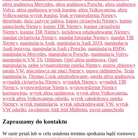
afera spalinowa Mercedes
,
afera spalinowa Porsche
,
afera spalinowa
Volvo
,
afera spalinowa wyrok leasing
,
afera Volkswagena
,
afera
Volkswagena wyrok leasing
,
brak wynagrodzenia Niemcy
,
dieselgate
,
duże zużycie paliwa
,
kupno ciężarówki Niemcy
,
kupno
samochodu Niemcy
,
kupno TIR Niemcy
,
leasing ciężarówki
Niemcy
,
leasing TIR Niemcy
,
lockdown odszkodowanie Niemcy
,
mandat ciężarówka Niemcy
,
mandat fotoradar Niemcy
,
mandat TIR
Niemcy
,
manipulacja Audi
,
manipulacja Audi 2019
,
manipulacja
Audi benzyna
,
manipulacja Audi i Porsche
,
manipulacja BMW
,
manipulacja Mercedes
,
manipulacja Porsche
,
manipulacja Volvo
,
manipulacja VW T6
,
Oldtimer
,
Opel afera spalinowa
,
Opel
manipulacja
,
pełne wynagrodzenie opieka Niemcy
,
pozew zbiorowy
ugoda VW
,
pracodawca nie płaci Niemcy
,
prawo oldtimerów
,
Tesla
manipulacja
,
Thomas Cook odszkodowanie
,
ugoda afera spalinowa
,
wypadek ciężarówka Niemcy
,
wypadek Niemcy
,
wypadek TIR
Niemcy
,
wypowiedzenie Niemcy
,
wypowiedzenie Niemcy
koronawirus
,
wyrok afera spalinowa
,
wyrok afera Volkswagena
,
wyrok afera Volkswagena odsetki
,
wyrok całodobowa opieka
Niemcy
,
wyrok manipulacja
,
wyrok odszkodowanie VW
,
wyrok
VW odsetki
,
zwolnienie Aldi Süd Mülheim
,
zwrot samochodu
Zapraszamy do kontaktu
W razie pytań lub w celu ustalenia terminu spotkania bądź rozmowy