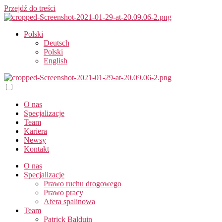
Przejdź do treści
Polski
Deutsch
Polski
English
O nas
Specjalizacje
Team
Kariera
Newsy
Kontakt
O nas
Specjalizacje
Prawo ruchu drogowego
Prawo pracy​
Afera spalinowa
Team
Patrick Balduin