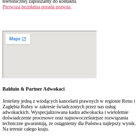
telefonicznej zapraszamy do kontaktu.
Pierwsza bezpłatna porada prawna
Tel. +49 (0)208 / 3057550
kontakt@balduin-partner.de
Balduin & Partner Adwokaci
Jesteśmy jedną z wiodących kancelarii prawnych w regionie Renu i
Zagłębia Ruhry w zakresie świadczonych przez nas usług
adwokackich. Wyspecjalizowana kadra adwokacka i wieloletnie
doświadczenie procesowe oraz najnowocześniejsze rozwiązania
techniczne gwarantują, że osiągniemy dla Państwa najlepszy wynik.
Na terenie całego kraju.