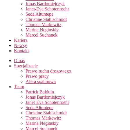
Jonas Bartlomiejczyk
Janet-Eva Schotenroehr
Seda Altuntepe
Christine Stahlschmidt
Thomas Markewitz
Marina Neginskiy
Marcel Suchanek
Kariera
Newsy
Kontakt
O nas
Specjalizacje
Prawo ruchu drogowego
Prawo pracy​
Afera spalinowa
Team
Patrick Balduin
Jonas Bartlomiejczyk
Janet-Eva Schotenroehr
Seda Altuntepe
Christine Stahlschmidt
Thomas Markewitz
Marina Neginskiy
Marcel Suchanek