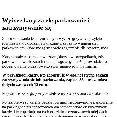
Tel. +49 (0)208 / 3057550
kontakt@balduin-partner.de
Wyższe kary za złe parkowanie i
zatrzymywanie się
Zaostrzone sankcje, a tym samym wyższe grzywny, przyjęto
również za wykroczenia związane z zatrzymywaniem się i
parkowaniem, które mogą stanowić zagrożenie dla rowerzystów.
Kary zostały zaostrzone w szczególności w przypadkach, gdy
parkowanie w obszarach ruchu drogowego może prowadzić do
podejmowania przez rowerzystów menewrów wymijania.
W przyszłości każdy, kto zaparkuje w ogólnej strefie zakazu
zatrzymywania się lub parkowania, zapłaci 55 euro zamiast
dotychczasowych 15 euro.
Poprzednia kara grzywny została więc zwiększona czterokrotnie.
Po raz pierwszy karane będzie również nieuprawnione parkowanie
na parkingach przeznaczonych dla samochodów elektrycznych:
każdy, kto zaparkuje na tych oddzielnie oznaczonych miejscach
parkingowych, otrzyma mandat ostrzegawczy w wysokości 55