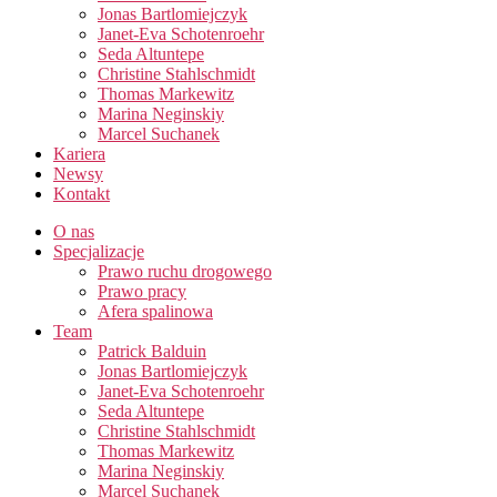
Jonas Bartlomiejczyk
Janet-Eva Schotenroehr
Seda Altuntepe
Christine Stahlschmidt
Thomas Markewitz
Marina Neginskiy
Marcel Suchanek
Kariera
Newsy
Kontakt
O nas
Specjalizacje
Prawo ruchu drogowego
Prawo pracy​
Afera spalinowa
Team
Patrick Balduin
Jonas Bartlomiejczyk
Janet-Eva Schotenroehr
Seda Altuntepe
Christine Stahlschmidt
Thomas Markewitz
Marina Neginskiy
Marcel Suchanek