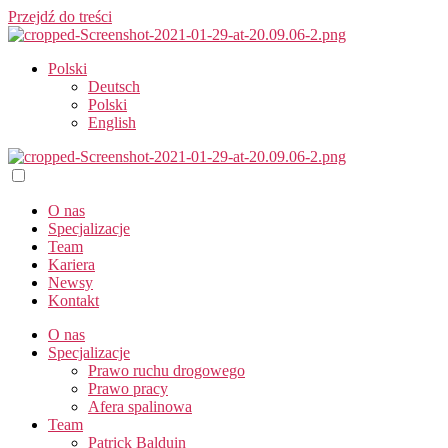
Przejdź do treści
Polski
Deutsch
Polski
English
O nas
Specjalizacje
Team
Kariera
Newsy
Kontakt
O nas
Specjalizacje
Prawo ruchu drogowego
Prawo pracy​
Afera spalinowa
Team
Patrick Balduin