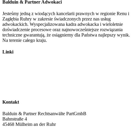
Balduin & Partner Adwokaci
Jesteśmy jedną z wiodących kancelarii prawnych w regionie Renu i
Zagłębia Ruhry w zakresie świadczonych przez nas usług
adwokackich. Wyspecjalizowana kadra adwokacka i wieloletnie
doświadczenie procesowe oraz najnowocześniejsze rozwiązania
techniczne gwarantują, że osiągniemy dla Państwa najlepszy wynik.
Na terenie całego kraju.
Linki
Adwokaci
Prawo ruchu drogowego
Prawo pracy​
Afera spalinowa
Anulowanie kredytów
Kontakt
Balduin & Partner Rechtsanwälte PartGmbB
Bahnstraße 4
45468 Mülheim an der Ruhr