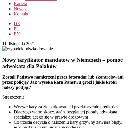
Kariera
Newsy
Kontakt
DE
PL
EN
11. listopada 2021
Nowy taryfikator mandatów w Niemczech – pomoc
adwokata dla Polaków
Zostali Państwo namierzeni przez fotoradar lub skontrolowani
przez policję? Jak wysoka kara Państwu grozi i jakie kroki
należy podjąć?
Streszczenie
Wyższe kary za złe parkowanie i przekroczenie prędkości
Dlaczego warto skorzystać z bezpłatnej porady adwokata
specjalizującego się w prawie drogowym
Co trzecia decyzja o nałożeniu kary grzywny zawiera błędy,
w związku z czym można ją podważyć