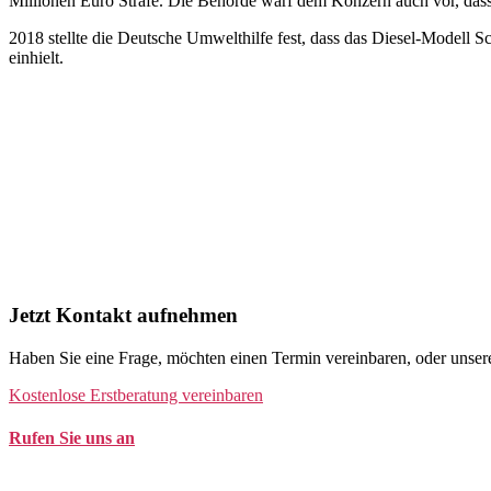
Millionen Euro Strafe. Die Behörde warf dem Konzern auch vor, dass 
2018 stellte die Deutsche Umwelthilfe fest, dass das Diesel-Modell 
einhielt.
Jetzt Kontakt aufnehmen
Haben Sie eine Frage, möchten einen Termin vereinbaren, oder unsere
Kostenlose Erstberatung vereinbaren
Rufen Sie uns an
Tel. +49 (0)208 / 3057550