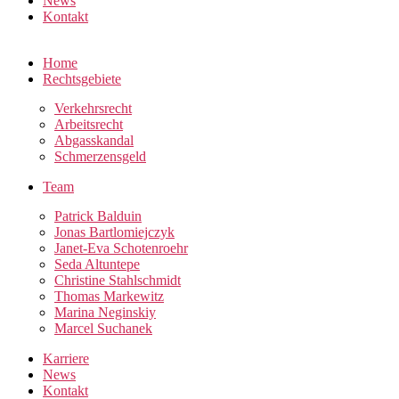
News
Kontakt
Home
Rechtsgebiete
Verkehrsrecht
Arbeitsrecht
Abgasskandal
Schmerzensgeld
Team
Patrick Balduin
Jonas Bartlomiejczyk
Janet-Eva Schotenroehr
Seda Altuntepe
Christine Stahlschmidt
Thomas Markewitz
Marina Neginskiy
Marcel Suchanek
Karriere
News
Kontakt