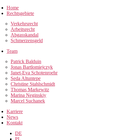
Home
Rechtsgebiete
Verkehrsrecht
Arbeitsrecht
Abgasskandal
Schmerzensgeld
Team
Patrick Balduin
Jonas Bartlomiejczyk
Janet-Eva Schotenroehr
Seda Altuntepe
Christine Stahlschmidt
Thomas Markewitz
Marina Neginskiy
Marcel Suchanek
Karriere
News
Kontakt
DE
PL