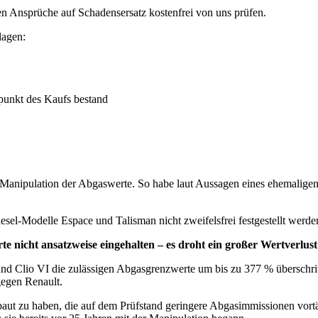
hen Ansprüche auf Schadensersatz kostenfrei von uns prüfen.
lagen:
tpunkt des Kaufs bestand
e Manipulation der Abgaswerte. So habe laut Aussagen eines ehemaligen M
sel-Modelle Espace und Talisman nicht zweifelsfrei festgestellt werden
e nicht ansatzweise eingehalten – es droht ein großer Wertverlust 
nd Clio VI die zulässigen Abgasgrenzwerte um bis zu 377 % überschrit
egen Renault.
baut zu haben, die auf dem Prüfstand geringere Abgasimmissionen vortä