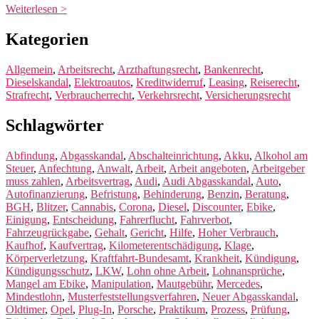
Weiterlesen >
Kategorien
Allgemein
,
Arbeitsrecht
,
Arzthaftungsrecht
,
Bankenrecht
,
Dieselskandal
,
Elektroautos
,
Kreditwiderruf
,
Leasing
,
Reiserecht
,
Strafrecht
,
Verbraucherrecht
,
Verkehrsrecht
,
Versicherungsrecht
Schlagwörter
Abfindung
,
Abgasskandal
,
Abschalteinrichtung
,
Akku
,
Alkohol am
Steuer
,
Anfechtung
,
Anwalt
,
Arbeit
,
Arbeit angeboten
,
Arbeitgeber
muss zahlen
,
Arbeitsvertrag
,
Audi
,
Audi Abgasskandal
,
Auto
,
Autofinanzierung
,
Befristung
,
Behinderung
,
Benzin
,
Beratung
,
BGH
,
Blitzer
,
Cannabis
,
Corona
,
Diesel
,
Discounter
,
Ebike
,
Einigung
,
Entscheidung
,
Fahrerflucht
,
Fahrverbot
,
Fahrzeugrückgabe
,
Gehalt
,
Gericht
,
Hilfe
,
Hoher Verbrauch
,
Kaufhof
,
Kaufvertrag
,
Kilometerentschädigung
,
Klage
,
Körperverletzung
,
Kraftfahrt-Bundesamt
,
Krankheit
,
Kündigung
,
Kündigungsschutz
,
LKW
,
Lohn ohne Arbeit
,
Lohnansprüche
,
Mangel am Ebike
,
Manipulation
,
Mautgebühr
,
Mercedes
,
Mindestlohn
,
Musterfeststellungsverfahren
,
Neuer Abgasskandal
,
Oldtimer
,
Opel
,
Plug-In
,
Porsche
,
Praktikum
,
Prozess
,
Prüfung
,