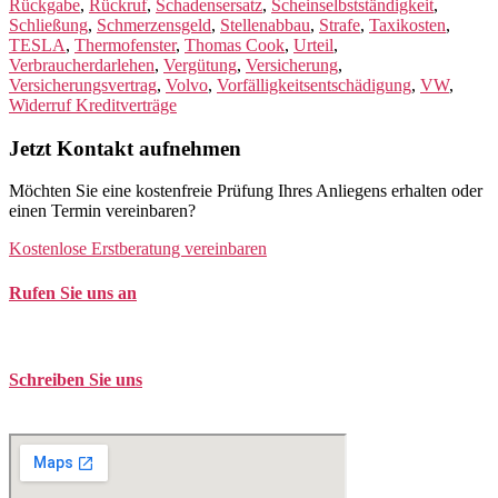
Rückgabe
,
Rückruf
,
Schadensersatz
,
Scheinselbstständigkeit
,
Schließung
,
Schmerzensgeld
,
Stellenabbau
,
Strafe
,
Taxikosten
,
TESLA
,
Thermofenster
,
Thomas Cook
,
Urteil
,
Verbraucherdarlehen
,
Vergütung
,
Versicherung
,
Versicherungsvertrag
,
Volvo
,
Vorfälligkeitsentschädigung
,
VW
,
Widerruf Kreditverträge
Jetzt Kontakt aufnehmen
Möchten Sie eine kostenfreie Prüfung Ihres Anliegens erhalten oder
einen Termin vereinbaren?
Kostenlose Erstberatung vereinbaren
Rufen Sie uns an
Tel. +49 (0)208 / 3057550
Schreiben Sie uns
kontakt@balduin-partner.de