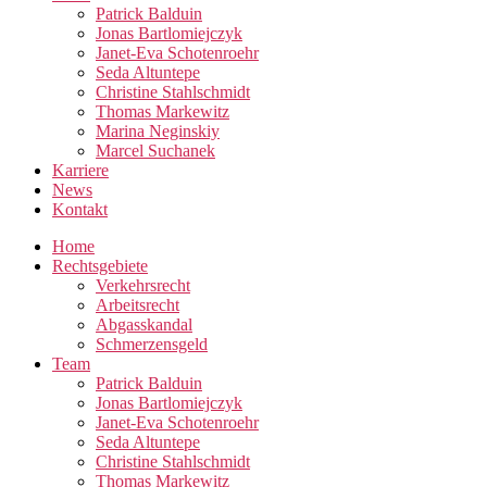
Patrick Balduin
Jonas Bartlomiejczyk
Janet-Eva Schotenroehr
Seda Altuntepe
Christine Stahlschmidt
Thomas Markewitz
Marina Neginskiy
Marcel Suchanek
Karriere
News
Kontakt
Home
Rechtsgebiete
Verkehrsrecht
Arbeitsrecht
Abgasskandal
Schmerzensgeld
Team
Patrick Balduin
Jonas Bartlomiejczyk
Janet-Eva Schotenroehr
Seda Altuntepe
Christine Stahlschmidt
Thomas Markewitz