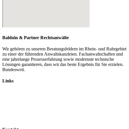
Balduin & Partner Rechtsanwälte
Wir gehören zu unseren Beratungsfeldern im Rhein- und Ruhrgebiet
zu einer der führenden Anwaltskanzleien. Fachanwaltschaften und
eine jahrelange Prozesserfahrung sowie modernste technische
Lösungen garantieren, dass wir das beste Ergebnis für Sie erzielen.
Bundesweit.
Links
Rechtsanwälte
Arbeitsrecht
Verkehrsrecht
Abgasskandal
Widerruf von Autokrediten
Glossar