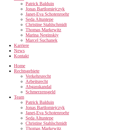
Patrick Balduin
Jonas Bartlomiejczyk
Janet-Eva Schotenroehr
Seda Altuntepe
Christine Stahlschmidt
Thomas Markewitz
Marina Neginskiy
Marcel Suchanek
Karriere
News
Kontakt
Home
Rechtsgebiete
Verkehrsrecht
Arbeitsrecht
Abgasskandal
Schmerzensgeld
Team
Patrick Balduin
Jonas Bartlomiejczyk
Janet-Eva Schotenroehr
Seda Altuntepe
Christine Stahlschmidt
Thomas Markewitz