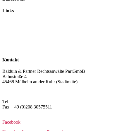
Links
Rechtsanwälte
Arbeitsrecht
Verkehrsrecht
Abgasskandal
Widerruf von Autokrediten
Glossar
Kontakt
Balduin & Partner Rechtsanwälte PartGmbB
Bahnstraße 4
45468 Mülheim an der Ruhr (Stadtmitte)
Anfahrt planen >
Tel.
+49 (0)208 3057550
Fax. +49 (0)208 30575511
kontakt@balduin-partner.de
Facebook