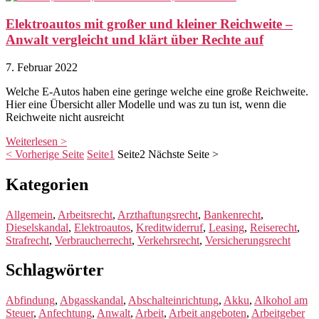
Elektroautos mit großer und kleiner Reichweite –
Anwalt vergleicht und klärt über Rechte auf
7. Februar 2022
Welche E-Autos haben eine geringe welche eine große Reichweite.
Hier eine Übersicht aller Modelle und was zu tun ist, wenn die
Reichweite nicht ausreicht
Weiterlesen >
< Vorherige Seite
Seite
1
Seite
2
Nächste Seite >
Kategorien
Allgemein
,
Arbeitsrecht
,
Arzthaftungsrecht
,
Bankenrecht
,
Dieselskandal
,
Elektroautos
,
Kreditwiderruf
,
Leasing
,
Reiserecht
,
Strafrecht
,
Verbraucherrecht
,
Verkehrsrecht
,
Versicherungsrecht
Schlagwörter
Abfindung
,
Abgasskandal
,
Abschalteinrichtung
,
Akku
,
Alkohol am
Steuer
,
Anfechtung
,
Anwalt
,
Arbeit
,
Arbeit angeboten
,
Arbeitgeber