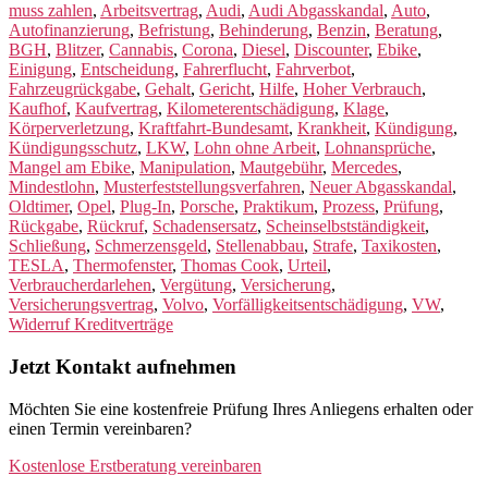
muss zahlen
,
Arbeitsvertrag
,
Audi
,
Audi Abgasskandal
,
Auto
,
Autofinanzierung
,
Befristung
,
Behinderung
,
Benzin
,
Beratung
,
BGH
,
Blitzer
,
Cannabis
,
Corona
,
Diesel
,
Discounter
,
Ebike
,
Einigung
,
Entscheidung
,
Fahrerflucht
,
Fahrverbot
,
Fahrzeugrückgabe
,
Gehalt
,
Gericht
,
Hilfe
,
Hoher Verbrauch
,
Kaufhof
,
Kaufvertrag
,
Kilometerentschädigung
,
Klage
,
Körperverletzung
,
Kraftfahrt-Bundesamt
,
Krankheit
,
Kündigung
,
Kündigungsschutz
,
LKW
,
Lohn ohne Arbeit
,
Lohnansprüche
,
Mangel am Ebike
,
Manipulation
,
Mautgebühr
,
Mercedes
,
Mindestlohn
,
Musterfeststellungsverfahren
,
Neuer Abgasskandal
,
Oldtimer
,
Opel
,
Plug-In
,
Porsche
,
Praktikum
,
Prozess
,
Prüfung
,
Rückgabe
,
Rückruf
,
Schadensersatz
,
Scheinselbstständigkeit
,
Schließung
,
Schmerzensgeld
,
Stellenabbau
,
Strafe
,
Taxikosten
,
TESLA
,
Thermofenster
,
Thomas Cook
,
Urteil
,
Verbraucherdarlehen
,
Vergütung
,
Versicherung
,
Versicherungsvertrag
,
Volvo
,
Vorfälligkeitsentschädigung
,
VW
,
Widerruf Kreditverträge
Jetzt Kontakt aufnehmen
Möchten Sie eine kostenfreie Prüfung Ihres Anliegens erhalten oder
einen Termin vereinbaren?
Kostenlose Erstberatung vereinbaren