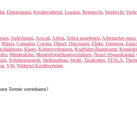
dal
,
Elektroautos
,
Kreditwiderruf
,
Leasing
,
Reiserecht
,
Strafrecht
,
Verbr
euer
,
Anfechtung
,
Anwalt
,
Arbeit
,
Arbeit angeboten
,
Arbeitgeber muss
,
Blitzer
,
Cannabis
,
Corona
,
Diesel
,
Discounter
,
Ebike
,
Einigung
,
Entsc
tschädigung
,
Klage
,
Körperverletzung
,
Kraftfahrt-Bundesamt
,
Krankhei
edes
,
Mindestlohn
,
Musterfeststellungsverfahren
,
Neuer Abgasskandal
,
ung
,
Schmerzensgeld
,
Stellenabbau
,
Strafe
,
Taxikosten
,
TESLA
,
Therm
ung
,
VW
,
Widerruf Kreditverträge
einen Termin vereinbaren?