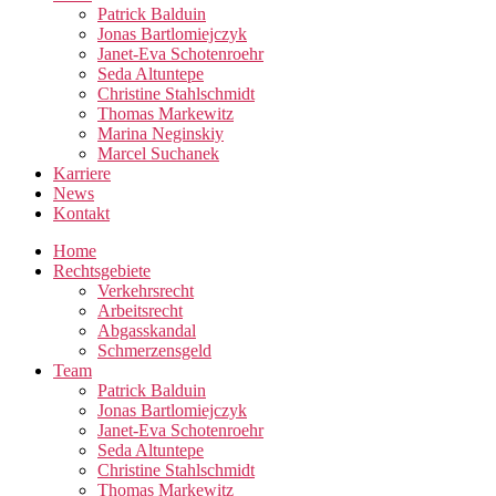
Patrick Balduin
Jonas Bartlomiejczyk
Janet-Eva Schotenroehr
Seda Altuntepe
Christine Stahlschmidt
Thomas Markewitz
Marina Neginskiy
Marcel Suchanek
Karriere
News
Kontakt
Home
Rechtsgebiete
Verkehrsrecht
Arbeitsrecht
Abgasskandal
Schmerzensgeld
Team
Patrick Balduin
Jonas Bartlomiejczyk
Janet-Eva Schotenroehr
Seda Altuntepe
Christine Stahlschmidt
Thomas Markewitz