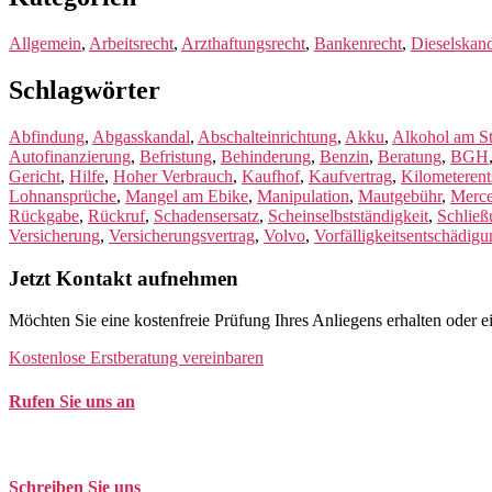
Allgemein
,
Arbeitsrecht
,
Arzthaftungsrecht
,
Bankenrecht
,
Dieselskan
Schlagwörter
Abfindung
,
Abgasskandal
,
Abschalteinrichtung
,
Akku
,
Alkohol am St
Autofinanzierung
,
Befristung
,
Behinderung
,
Benzin
,
Beratung
,
BGH
Gericht
,
Hilfe
,
Hoher Verbrauch
,
Kaufhof
,
Kaufvertrag
,
Kilometeren
Lohnansprüche
,
Mangel am Ebike
,
Manipulation
,
Mautgebühr
,
Merc
Rückgabe
,
Rückruf
,
Schadensersatz
,
Scheinselbstständigkeit
,
Schließ
Versicherung
,
Versicherungsvertrag
,
Volvo
,
Vorfälligkeitsentschädig
Jetzt Kontakt aufnehmen
Möchten Sie eine kostenfreie Prüfung Ihres Anliegens erhalten oder 
Kostenlose Erstberatung vereinbaren
Rufen Sie uns an
Tel. +49 (0)208 / 3057550
Schreiben Sie uns