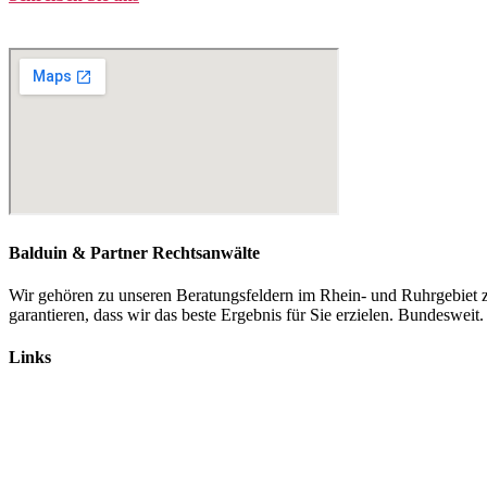
kontakt@balduin-partner.de
Balduin & Partner Rechtsanwälte
Wir gehören zu unseren Beratungsfeldern im Rhein- und Ruhrgebiet z
garantieren, dass wir das beste Ergebnis für Sie erzielen. Bundesweit.
Links
Rechtsanwälte
Arbeitsrecht
Verkehrsrecht
Abgasskandal
Widerruf von Autokrediten