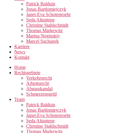
Patrick Balduin
Jonas Bartlomiejczyk
Janet-Eva Schotenroehr
Seda Altuntepe
Christine Stahlschmidt
Thomas Markewitz
Marina Neginskiy
Marcel Suchanek
Karriere
News
Kontakt
Home
Rechtsgebiete
Verkehrsrecht
Arbeitsrecht
Abgasskandal
Schmerzensgeld
Team
Patrick Balduin
Jonas Bartlomiejczyk
Janet-Eva Schotenroehr
Seda Altuntepe
Christine Stahlschmidt
Thomas Markewitz