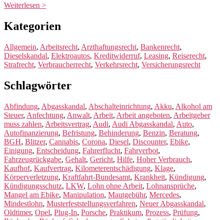
Weiterlesen >
Kategorien
Allgemein
,
Arbeitsrecht
,
Arzthaftungsrecht
,
Bankenrecht
,
Dieselskandal
,
Elektroautos
,
Kreditwiderruf
,
Leasing
,
Reiserecht
,
Strafrecht
,
Verbraucherrecht
,
Verkehrsrecht
,
Versicherungsrecht
Schlagwörter
Abfindung
,
Abgasskandal
,
Abschalteinrichtung
,
Akku
,
Alkohol am
Steuer
,
Anfechtung
,
Anwalt
,
Arbeit
,
Arbeit angeboten
,
Arbeitgeber
muss zahlen
,
Arbeitsvertrag
,
Audi
,
Audi Abgasskandal
,
Auto
,
Autofinanzierung
,
Befristung
,
Behinderung
,
Benzin
,
Beratung
,
BGH
,
Blitzer
,
Cannabis
,
Corona
,
Diesel
,
Discounter
,
Ebike
,
Einigung
,
Entscheidung
,
Fahrerflucht
,
Fahrverbot
,
Fahrzeugrückgabe
,
Gehalt
,
Gericht
,
Hilfe
,
Hoher Verbrauch
,
Kaufhof
,
Kaufvertrag
,
Kilometerentschädigung
,
Klage
,
Körperverletzung
,
Kraftfahrt-Bundesamt
,
Krankheit
,
Kündigung
,
Kündigungsschutz
,
LKW
,
Lohn ohne Arbeit
,
Lohnansprüche
,
Mangel am Ebike
,
Manipulation
,
Mautgebühr
,
Mercedes
,
Mindestlohn
,
Musterfeststellungsverfahren
,
Neuer Abgasskandal
,
Oldtimer
,
Opel
,
Plug-In
,
Porsche
,
Praktikum
,
Prozess
,
Prüfung
,