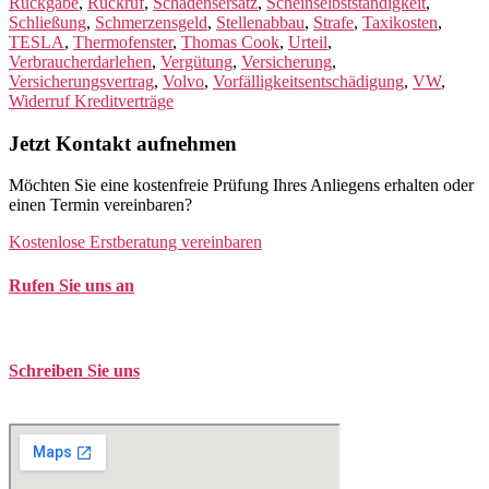
Rückgabe
,
Rückruf
,
Schadensersatz
,
Scheinselbstständigkeit
,
Schließung
,
Schmerzensgeld
,
Stellenabbau
,
Strafe
,
Taxikosten
,
TESLA
,
Thermofenster
,
Thomas Cook
,
Urteil
,
Verbraucherdarlehen
,
Vergütung
,
Versicherung
,
Versicherungsvertrag
,
Volvo
,
Vorfälligkeitsentschädigung
,
VW
,
Widerruf Kreditverträge
Jetzt Kontakt aufnehmen
Möchten Sie eine kostenfreie Prüfung Ihres Anliegens erhalten oder
einen Termin vereinbaren?
Kostenlose Erstberatung vereinbaren
Rufen Sie uns an
Tel. +49 (0)208 / 3057550
Schreiben Sie uns
kontakt@balduin-partner.de