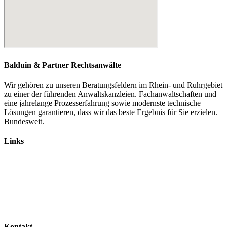
Balduin & Partner Rechtsanwälte
Wir gehören zu unseren Beratungsfeldern im Rhein- und Ruhrgebiet
zu einer der führenden Anwaltskanzleien. Fachanwaltschaften und
eine jahrelange Prozesserfahrung sowie modernste technische
Lösungen garantieren, dass wir das beste Ergebnis für Sie erzielen.
Bundesweit.
Links
Rechtsanwälte
Arbeitsrecht
Verkehrsrecht
Abgasskandal
Widerruf von Autokrediten
Glossar
Kontakt