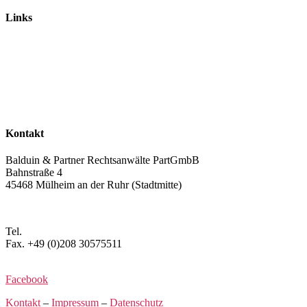
Links
Rechtsanwälte
Arbeitsrecht
Verkehrsrecht
Abgasskandal
Widerruf von Autokrediten
Glossar
Kontakt
Balduin & Partner Rechtsanwälte PartGmbB
Bahnstraße 4
45468 Mülheim an der Ruhr (Stadtmitte)
Anfahrt planen >
Tel.
+49 (0)208 3057550
Fax. +49 (0)208 30575511
kontakt@balduin-partner.de
Facebook
Kontakt
–
Impressum
–
Datenschutz