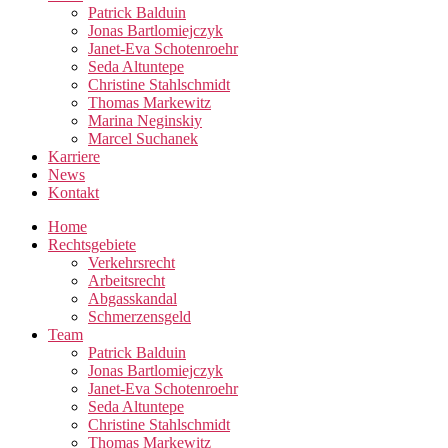
Patrick Balduin
Jonas Bartlomiejczyk
Janet-Eva Schotenroehr
Seda Altuntepe
Christine Stahlschmidt
Thomas Markewitz
Marina Neginskiy
Marcel Suchanek
Karriere
News
Kontakt
Home
Rechtsgebiete
Verkehrsrecht
Arbeitsrecht
Abgasskandal
Schmerzensgeld
Team
Patrick Balduin
Jonas Bartlomiejczyk
Janet-Eva Schotenroehr
Seda Altuntepe
Christine Stahlschmidt
Thomas Markewitz