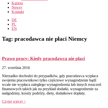
Kariera
Newsy
Kontakt
DE
PL
EN
Tag: pracodawca nie płaci Niemcy
Prawo pracy: Kiedy pracodawca nie płaci
27. września 2016
Nierzadko dochodzi do przypadków, gdy pracodawca wypłaca
swojemu pracownikowi tylko częściowe wynagrodzenie bądź
wcale nie wypłaca zaległego wynagrodzenia lub innych roszczeń
finansowych takich jak na przykład dodatki, wynagrodzenie za
nadgodziny, koszty podróży, diety, dodatkowe dopłaty.
Czytaj więcej >