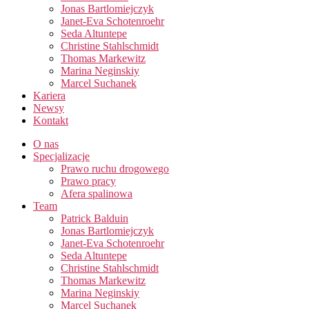
Jonas Bartlomiejczyk
Janet-Eva Schotenroehr
Seda Altuntepe
Christine Stahlschmidt
Thomas Markewitz
Marina Neginskiy
Marcel Suchanek
Kariera
Newsy
Kontakt
O nas
Specjalizacje
Prawo ruchu drogowego
Prawo pracy​
Afera spalinowa
Team
Patrick Balduin
Jonas Bartlomiejczyk
Janet-Eva Schotenroehr
Seda Altuntepe
Christine Stahlschmidt
Thomas Markewitz
Marina Neginskiy
Marcel Suchanek