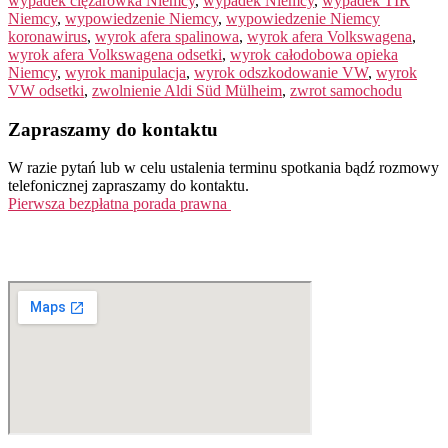
wypadek ciężarówka Niemcy
,
wypadek Niemcy
,
wypadek TIR
Niemcy
,
wypowiedzenie Niemcy
,
wypowiedzenie Niemcy
koronawirus
,
wyrok afera spalinowa
,
wyrok afera Volkswagena
,
wyrok afera Volkswagena odsetki
,
wyrok całodobowa opieka
Niemcy
,
wyrok manipulacja
,
wyrok odszkodowanie VW
,
wyrok
VW odsetki
,
zwolnienie Aldi Süd Mülheim
,
zwrot samochodu
Zapraszamy do kontaktu
W razie pytań lub w celu ustalenia terminu spotkania bądź rozmowy
telefonicznej zapraszamy do kontaktu.
Pierwsza bezpłatna porada prawna
Tel. +49 (0)208 / 3057550
kontakt@balduin-partner.de