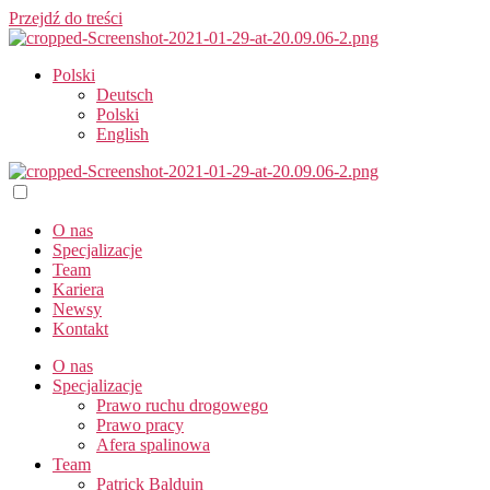
Przejdź do treści
Polski
Deutsch
Polski
English
O nas
Specjalizacje
Team
Kariera
Newsy
Kontakt
O nas
Specjalizacje
Prawo ruchu drogowego
Prawo pracy​
Afera spalinowa
Team
Patrick Balduin