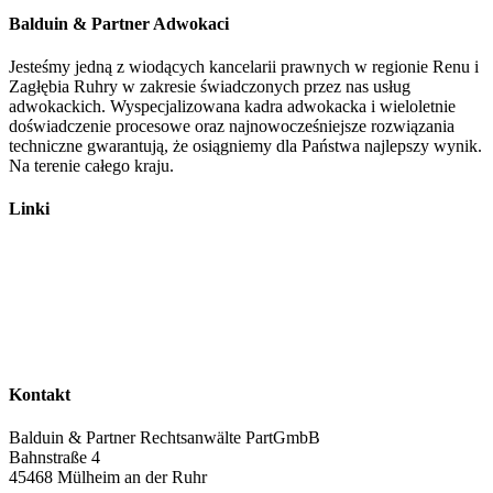
Balduin & Partner Adwokaci
Jesteśmy jedną z wiodących kancelarii prawnych w regionie Renu i
Zagłębia Ruhry w zakresie świadczonych przez nas usług
adwokackich. Wyspecjalizowana kadra adwokacka i wieloletnie
doświadczenie procesowe oraz najnowocześniejsze rozwiązania
techniczne gwarantują, że osiągniemy dla Państwa najlepszy wynik.
Na terenie całego kraju.
Linki
Adwokaci
Prawo ruchu drogowego
Prawo pracy​
Afera spalinowa
Anulowanie kredytów
Kontakt
Balduin & Partner Rechtsanwälte PartGmbB
Bahnstraße 4
45468 Mülheim an der Ruhr