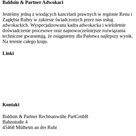
Balduin & Partner Adwokaci
Jesteśmy jedną z wiodących kancelarii prawnych w regionie Renu i
Zagłębia Ruhry w zakresie świadczonych przez nas usług
adwokackich. Wyspecjalizowana kadra adwokacka i wieloletnie
doświadczenie procesowe oraz najnowocześniejsze rozwiązania
techniczne gwarantują, że osiągniemy dla Państwa najlepszy wynik.
Na terenie całego kraju.
Linki
Adwokaci
Prawo ruchu drogowego
Prawo pracy​
Afera spalinowa
Anulowanie kredytów
Kontakt
Balduin & Partner Rechtsanwälte PartGmbB
Bahnstraße 4
45468 Mülheim an der Ruhr