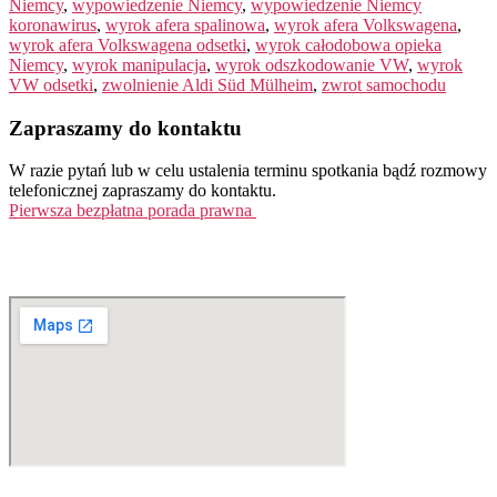
Niemcy
,
wypowiedzenie Niemcy
,
wypowiedzenie Niemcy
koronawirus
,
wyrok afera spalinowa
,
wyrok afera Volkswagena
,
wyrok afera Volkswagena odsetki
,
wyrok całodobowa opieka
Niemcy
,
wyrok manipulacja
,
wyrok odszkodowanie VW
,
wyrok
VW odsetki
,
zwolnienie Aldi Süd Mülheim
,
zwrot samochodu
Zapraszamy do kontaktu
W razie pytań lub w celu ustalenia terminu spotkania bądź rozmowy
telefonicznej zapraszamy do kontaktu.
Pierwsza bezpłatna porada prawna
Tel. +49 (0)208 / 3057550
kontakt@balduin-partner.de