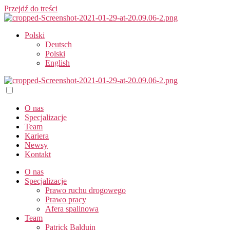
Przejdź do treści
Polski
Deutsch
Polski
English
O nas
Specjalizacje
Team
Kariera
Newsy
Kontakt
O nas
Specjalizacje
Prawo ruchu drogowego
Prawo pracy​
Afera spalinowa
Team
Patrick Balduin