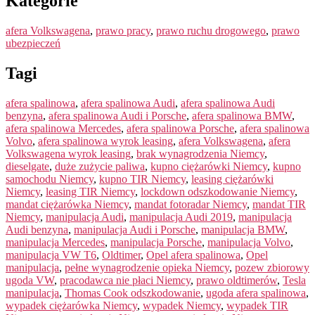
Kategorie
afera Volkswagena
,
prawo pracy
,
prawo ruchu drogowego
,
prawo
ubezpieczeń
Tagi
afera spalinowa
,
afera spalinowa Audi
,
afera spalinowa Audi
benzyna
,
afera spalinowa Audi i Porsche
,
afera spalinowa BMW
,
afera spalinowa Mercedes
,
afera spalinowa Porsche
,
afera spalinowa
Volvo
,
afera spalinowa wyrok leasing
,
afera Volkswagena
,
afera
Volkswagena wyrok leasing
,
brak wynagrodzenia Niemcy
,
dieselgate
,
duże zużycie paliwa
,
kupno ciężarówki Niemcy
,
kupno
samochodu Niemcy
,
kupno TIR Niemcy
,
leasing ciężarówki
Niemcy
,
leasing TIR Niemcy
,
lockdown odszkodowanie Niemcy
,
mandat ciężarówka Niemcy
,
mandat fotoradar Niemcy
,
mandat TIR
Niemcy
,
manipulacja Audi
,
manipulacja Audi 2019
,
manipulacja
Audi benzyna
,
manipulacja Audi i Porsche
,
manipulacja BMW
,
manipulacja Mercedes
,
manipulacja Porsche
,
manipulacja Volvo
,
manipulacja VW T6
,
Oldtimer
,
Opel afera spalinowa
,
Opel
manipulacja
,
pełne wynagrodzenie opieka Niemcy
,
pozew zbiorowy
ugoda VW
,
pracodawca nie płaci Niemcy
,
prawo oldtimerów
,
Tesla
manipulacja
,
Thomas Cook odszkodowanie
,
ugoda afera spalinowa
,
wypadek ciężarówka Niemcy
,
wypadek Niemcy
,
wypadek TIR