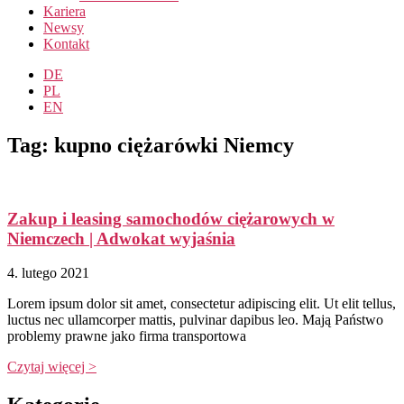
Kariera
Newsy
Kontakt
DE
PL
EN
Tag: kupno ciężarówki Niemcy
Zakup i leasing samochodów ciężarowych w
Niemczech | Adwokat wyjaśnia
4. lutego 2021
Lorem ipsum dolor sit amet, consectetur adipiscing elit. Ut elit tellus,
luctus nec ullamcorper mattis, pulvinar dapibus leo. Mają Państwo
problemy prawne jako firma transportowa
Czytaj więcej >