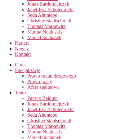
Jonas Bartlomiejczyk
Janet-Eva Schotenroehr
Seda Altuntepe
Christine Stahlschmidt
Thomas Markewitz
Marina Neginskiy
Marcel Suchanek
Kariera
Newsy
Kontakt
O nas
Specjalizacje
Prawo ruchu drogowego
Prawo pracy​
Afera spalinowa
Team
Patrick Balduin
Jonas Bartlomiejczyk
Janet-Eva Schotenroehr
Seda Altuntepe
Christine Stahlschmidt
Thomas Markewitz
Marina Neginskiy
Marcel Suchanek