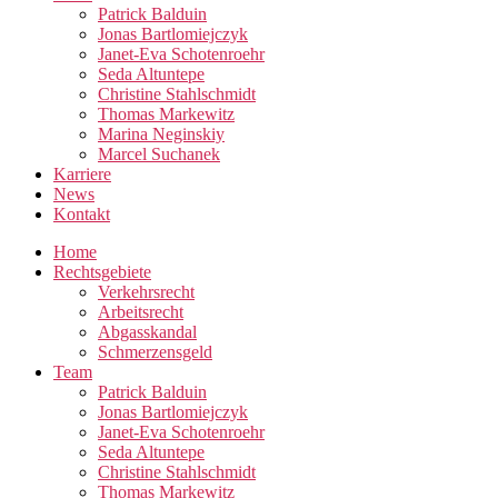
Patrick Balduin
Jonas Bartlomiejczyk
Janet-Eva Schotenroehr
Seda Altuntepe
Christine Stahlschmidt
Thomas Markewitz
Marina Neginskiy
Marcel Suchanek
Karriere
News
Kontakt
Home
Rechtsgebiete
Verkehrsrecht
Arbeitsrecht
Abgasskandal
Schmerzensgeld
Team
Patrick Balduin
Jonas Bartlomiejczyk
Janet-Eva Schotenroehr
Seda Altuntepe
Christine Stahlschmidt
Thomas Markewitz