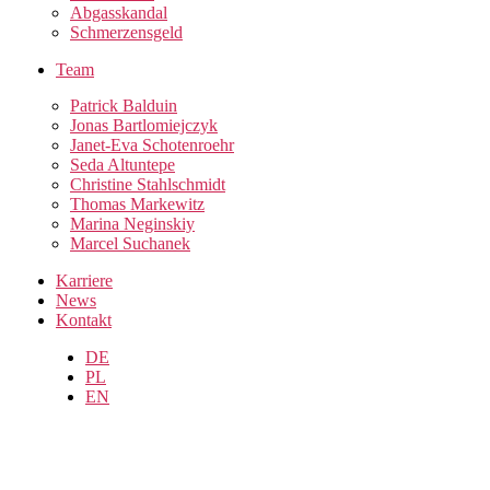
Abgasskandal
Schmerzensgeld
Team
Patrick Balduin
Jonas Bartlomiejczyk
Janet-Eva Schotenroehr
Seda Altuntepe
Christine Stahlschmidt
Thomas Markewitz
Marina Neginskiy
Marcel Suchanek
Karriere
News
Kontakt
DE
PL
EN