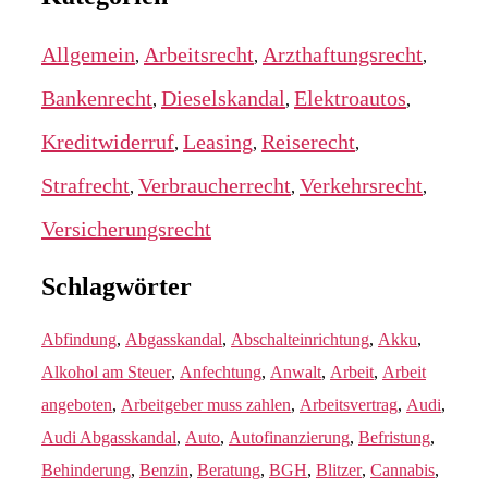
Allgemein
Arbeitsrecht
Arzthaftungsrecht
,
,
,
Bankenrecht
Dieselskandal
Elektroautos
,
,
,
Kreditwiderruf
Leasing
Reiserecht
,
,
,
Strafrecht
Verbraucherrecht
Verkehrsrecht
,
,
,
Versicherungsrecht
Schlagwörter
Abfindung
,
Abgasskandal
,
Abschalteinrichtung
,
Akku
,
Alkohol am Steuer
,
Anfechtung
,
Anwalt
,
Arbeit
,
Arbeit
angeboten
,
Arbeitgeber muss zahlen
,
Arbeitsvertrag
,
Audi
,
Audi Abgasskandal
,
Auto
,
Autofinanzierung
,
Befristung
,
Behinderung
,
Benzin
,
Beratung
,
BGH
,
Blitzer
,
Cannabis
,