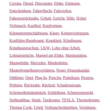
Corona
,
Diesel
,
Discounter
,
Ebike
,
Einigung
,
Entscheidung
,
Fahrerflucht
,
Fahrverbot
,
Fahrzeugrückgabe
,
Gehalt
,
Gericht
,
Hilfe
,
Hoher
Verbrauch
,
Kaufhof
,
Kaufvertrag
,
Kilometerentschädigung
,
Klage
,
Körperverletzung
,
Kraftfahrt-Bundesamt
,
Krankheit
,
Kündigung
,
Kündigungsschutz
,
LKW
,
Lohn ohne Arbeit
,
Lohnansprüche
,
Mangel am Ebike
,
Manipulation
,
Mautgebühr
,
Mercedes
,
Mindestlohn
,
Musterfeststellungsverfahren
,
Neuer Abgasskandal
,
Oldtimer
,
Opel
,
Plug-In
,
Porsche
,
Praktikum
,
Prozess
,
Prüfung
,
Rückgabe
,
Rückruf
,
Schadensersatz
,
Scheinselbstständigkeit
,
Schließung
,
Schmerzensgeld
,
Stellenabbau
,
Strafe
,
Taxikosten
,
TESLA
,
Thermofenster
,
Thomas Cook
,
Urteil
,
Verbraucherdarlehen
,
Vergütung
,