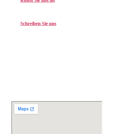
Rufen Sie uns an
Tel. +49 (0)208 / 3057550
Schreiben Sie uns
kontakt@balduin-partner.de