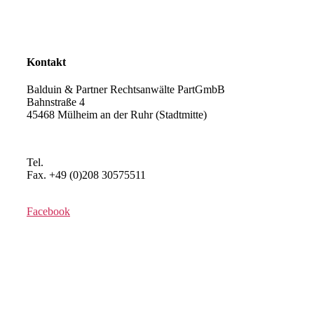
Abgasskandal
Widerruf von Autokrediten
Glossar
Kontakt
Balduin & Partner Rechtsanwälte PartGmbB
Bahnstraße 4
45468 Mülheim an der Ruhr (Stadtmitte)
Anfahrt planen >
Tel.
+49 (0)208 3057550
Fax. +49 (0)208 30575511
kontakt@balduin-partner.de
Facebook