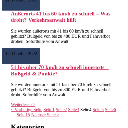
Außerorts 41 bis 60 km/h zu schnell – Was
droht? Verkehrsanwalt hilft
Sie wurden außerorts mit 41 bis 60 km/h zu schnell
geblitzt? Bußgeld von bis zu 480 EUR und Fahrverbot
drohen. Soforthilfe vom Anwalt
Weiterlesen >
12. Oktober 2022
51 bis über 70 km/h zu schnell innerorts –
Bußgeld & Punkte?
Sie wurden innerorts mit 51 bis über 70 km/h zu schnell
geblitzt? Bußgeld von bis zu 800 EUR und Fahrverbot
droht. Soforthilfe vom Anwalt
Weiterlesen >
< Vorherige Seite
Seite
1
Seite
2
Seite
3
Seite
4
Seite
5
Seite
6
…
Seite
15
Nächste Seite >
Kategorien