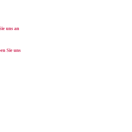
Sie uns an
9 (0)208 / 3057550
en Sie uns
@balduin-partner.de