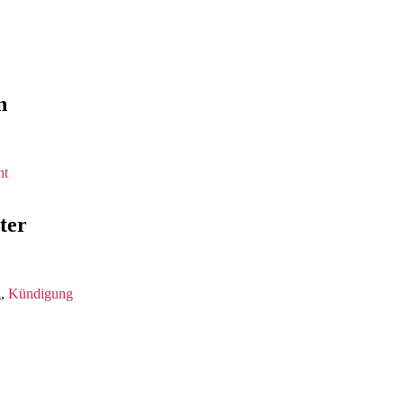
n
ht
ter
g
,
Kündigung