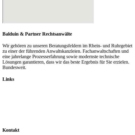
Balduin & Partner Rechtsanwälte
Wir gehören zu unseren Beratungsfeldern im Rhein- und Ruhrgebiet
zu einer der führenden Anwaltskanzleien. Fachanwaltschaften und
eine jahrelange Prozesserfahrung sowie modernste technische
Lösungen garantieren, dass wir das beste Ergebnis für Sie erzielen.
Bundesweit.
Links
Rechtsanwälte
Arbeitsrecht
Verkehrsrecht
Abgasskandal
Widerruf von Autokrediten
Glossar
Kontakt