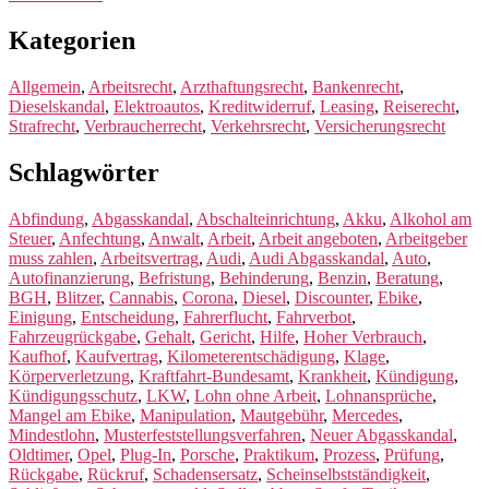
Kategorien
Allgemein
,
Arbeitsrecht
,
Arzthaftungsrecht
,
Bankenrecht
,
Dieselskandal
,
Elektroautos
,
Kreditwiderruf
,
Leasing
,
Reiserecht
,
Strafrecht
,
Verbraucherrecht
,
Verkehrsrecht
,
Versicherungsrecht
Schlagwörter
Abfindung
,
Abgasskandal
,
Abschalteinrichtung
,
Akku
,
Alkohol am
Steuer
,
Anfechtung
,
Anwalt
,
Arbeit
,
Arbeit angeboten
,
Arbeitgeber
muss zahlen
,
Arbeitsvertrag
,
Audi
,
Audi Abgasskandal
,
Auto
,
Autofinanzierung
,
Befristung
,
Behinderung
,
Benzin
,
Beratung
,
BGH
,
Blitzer
,
Cannabis
,
Corona
,
Diesel
,
Discounter
,
Ebike
,
Einigung
,
Entscheidung
,
Fahrerflucht
,
Fahrverbot
,
Fahrzeugrückgabe
,
Gehalt
,
Gericht
,
Hilfe
,
Hoher Verbrauch
,
Kaufhof
,
Kaufvertrag
,
Kilometerentschädigung
,
Klage
,
Körperverletzung
,
Kraftfahrt-Bundesamt
,
Krankheit
,
Kündigung
,
Kündigungsschutz
,
LKW
,
Lohn ohne Arbeit
,
Lohnansprüche
,
Mangel am Ebike
,
Manipulation
,
Mautgebühr
,
Mercedes
,
Mindestlohn
,
Musterfeststellungsverfahren
,
Neuer Abgasskandal
,
Oldtimer
,
Opel
,
Plug-In
,
Porsche
,
Praktikum
,
Prozess
,
Prüfung
,
Rückgabe
,
Rückruf
,
Schadensersatz
,
Scheinselbstständigkeit
,