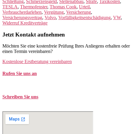
Schließung
,
Schmerzensgeld
,
Stellenabbau
,
Strafe
,
Taxikosten
,
TESLA
,
Thermofenster
,
Thomas Cook
,
Urteil
,
Verbraucherdarlehen
,
Vergütung
,
Versicherung
,
Versicherungsvertrag
,
Volvo
,
Vorfälligkeitsentschädigung
,
VW
,
Widerruf Kreditverträge
Jetzt Kontakt aufnehmen
Möchten Sie eine kostenfreie Prüfung Ihres Anliegens erhalten oder
einen Termin vereinbaren?
Kostenlose Erstberatung vereinbaren
Rufen Sie uns an
Tel. +49 (0)208 / 3057550
Schreiben Sie uns
kontakt@balduin-partner.de