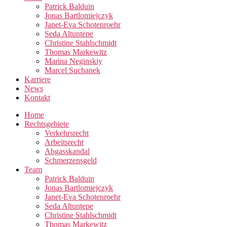
Patrick Balduin
Jonas Bartlomiejczyk
Janet-Eva Schotenroehr
Seda Altuntepe
Christine Stahlschmidt
Thomas Markewitz
Marina Neginskiy
Marcel Suchanek
Karriere
News
Kontakt
Home
Rechtsgebiete
Verkehrsrecht
Arbeitsrecht
Abgasskandal
Schmerzensgeld
Team
Patrick Balduin
Jonas Bartlomiejczyk
Janet-Eva Schotenroehr
Seda Altuntepe
Christine Stahlschmidt
Thomas Markewitz