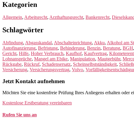
Kategorien
Allgemein
,
Arbeitsrecht
,
Arzthaftungsrecht
,
Bankenrecht
,
Dieselskan
Schlagwörter
Abfindung
,
Abgasskandal
,
Abschalteinrichtung
,
Akku
,
Alkohol am St
Autofinanzierung
,
Befristung
,
Behinderung
,
Benzin
,
Beratung
,
BGH
Gericht
,
Hilfe
,
Hoher Verbrauch
,
Kaufhof
,
Kaufvertrag
,
Kilometeren
Lohnansprüche
,
Mangel am Ebike
,
Manipulation
,
Mautgebühr
,
Merc
Rückgabe
,
Rückruf
,
Schadensersatz
,
Scheinselbstständigkeit
,
Schließ
Versicherung
,
Versicherungsvertrag
,
Volvo
,
Vorfälligkeitsentschädig
Jetzt Kontakt aufnehmen
Möchten Sie eine kostenfreie Prüfung Ihres Anliegens erhalten oder 
Kostenlose Erstberatung vereinbaren
Rufen Sie uns an
Tel. +49 (0)208 / 3057550