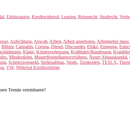
dal
,
Elektroautos
,
Kreditwiderruf
,
Leasing
,
Reiserecht
,
Strafrecht
,
Verbr
euer
,
Anfechtung
,
Anwalt
,
Arbeit
,
Arbeit angeboten
,
Arbeitgeber muss
,
Blitzer
,
Cannabis
,
Corona
,
Diesel
,
Discounter
,
Ebike
,
Einigung
,
Entsc
tschädigung
,
Klage
,
Körperverletzung
,
Kraftfahrt-Bundesamt
,
Krankhei
edes
,
Mindestlohn
,
Musterfeststellungsverfahren
,
Neuer Abgasskandal
,
ung
,
Schmerzensgeld
,
Stellenabbau
,
Strafe
,
Taxikosten
,
TESLA
,
Therm
ung
,
VW
,
Widerruf Kreditverträge
einen Termin vereinbaren?