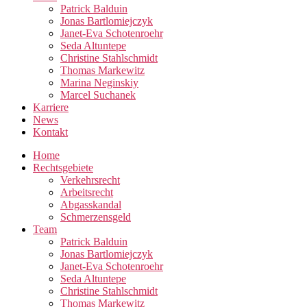
Patrick Balduin
Jonas Bartlomiejczyk
Janet-Eva Schotenroehr
Seda Altuntepe
Christine Stahlschmidt
Thomas Markewitz
Marina Neginskiy
Marcel Suchanek
Karriere
News
Kontakt
Home
Rechtsgebiete
Verkehrsrecht
Arbeitsrecht
Abgasskandal
Schmerzensgeld
Team
Patrick Balduin
Jonas Bartlomiejczyk
Janet-Eva Schotenroehr
Seda Altuntepe
Christine Stahlschmidt
Thomas Markewitz